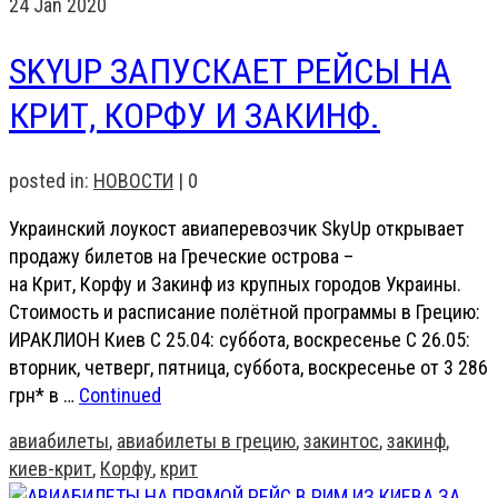
24
Jan 2020
SKYUP ЗАПУСКАЕТ РЕЙСЫ НА
КРИТ, КОРФУ И ЗАКИНФ.
posted in:
НОВОСТИ
|
0
Украинский лоукост авиаперевозчик SkyUp открывает
продажу билетов на Греческие острова –
на Крит, Корфу и Закинф из крупных городов Украины.
Стоимость и расписание полётной программы в Грецию:
ИРАКЛИОН Киев С 25.04: суббота, воскресенье С 26.05:
вторник, четверг, пятница, суббота, воскресенье от 3 286
грн* в …
Continued
авиабилеты
,
авиабилеты в грецию
,
закинтос
,
закинф
,
киев-крит
,
Корфу
,
крит