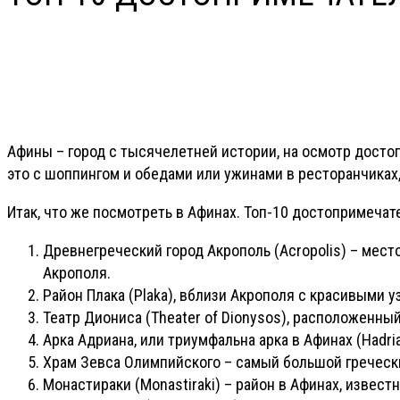
Афины – город с тысячелетней истории, на осмотр досто
это с шоппингом и обедами или ужинами в ресторанчиках
Итак, что же посмотреть в Афинах. Топ-10 достопримечат
Древнегреческий город Акрополь (Acropolis) – мес
Акрополя.
Район Плака (Plaka), вблизи Акрополя с красивыми у
Театр Диониса (Theater of Dionysos), расположенны
Арка Адриана, или триумфальна арка в Афинах (Hadria
Храм Зевса Олимпийского – самый большой греческий
Монастираки (Monastiraki) – район в Афинах, извест