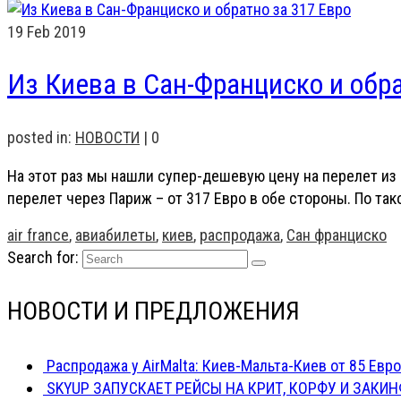
19
Feb 2019
Из Киева в Сан-Франциско и обра
posted in:
НОВОСТИ
|
0
На этот раз мы нашли супер-дешевую цену на перелет из 
перелет через Париж – от 317 Евро в обе стороны. По та
air france
,
авиабилеты
,
киев
,
распродажа
,
Сан франциско
Search for:
НОВОСТИ И ПРЕДЛОЖЕНИЯ
Распродажа у AirMalta: Киев-Мальта-Киев от 85 Евро
SKYUP ЗАПУСКАЕТ РЕЙСЫ НА КРИТ, КОРФУ И ЗАКИН