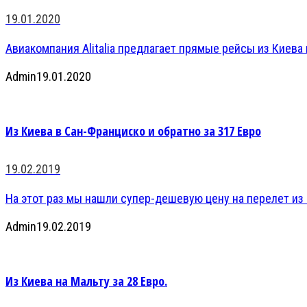
19.01.2020
Авиакомпания Alitalia предлагает прямые рейсы из Киева в
Admin
19.01.2020
Из Киева в Сан-Франциско и обратно за 317 Евро
19.02.2019
На этот раз мы нашли супер-дешевую цену на перелет из К
Admin
19.02.2019
Из Киева на Мальту за 28 Евро.