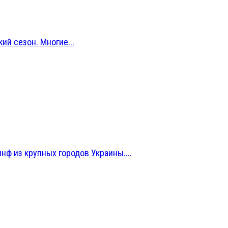
й сезон. Многие...
нф из крупных городов Украины....