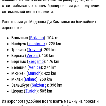
стоит забывать о раннем бронировании для получения
оптимальной цены перелета.
Расстояния до Мадонны Ди Кампильо из ближайших
аэропортов:
Бользано (
Bolzano
): 104 km
Инсбрук (
Innsbruck
): 225 km
Тревизо (
Treviso
): 209 km
Верона (
Verona
): 150 km
Бергамо (
Bergamo
): 176 km
Венеция (
Venice
): 274 km
Мюнхен (
Munich
): 422 km
Милан (
Milano
): 260 km
Зальцбург (
Salzburg
): 396 km
Цюрих (
Zurich
): 505 km
Из аэропорта удобнее всего взять машину на прокат и