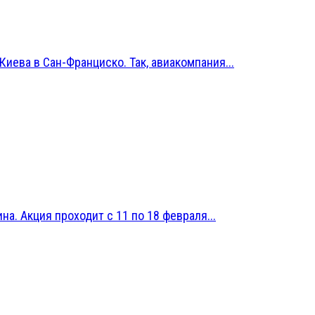
иева в Сан-Франциско. Так, авиакомпания...
на. Акция проходит с 11 по 18 февраля...