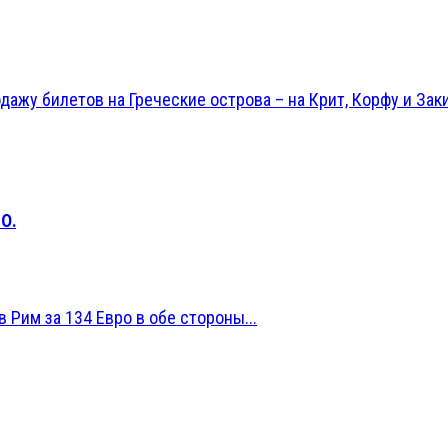
ажу билетов на Греческие острова – на Крит, Корфу и Заки
О.
 Рим за 134 Евро в обе стороны...