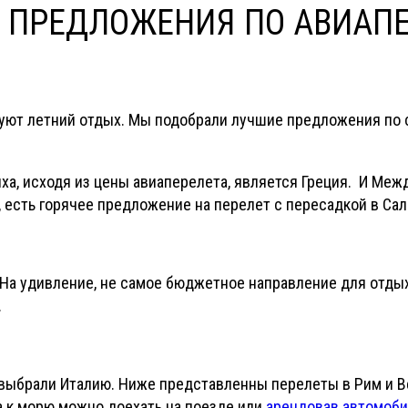
Е ПРЕДЛОЖЕНИЯ ПО АВИАП
ируют летний отдых. Мы подобрали лучшие предложения по
ыха, исходя из цены авиаперелета, является Греция. И Ме
 есть горячее предложение на перелет с пересадкой в Сал
На удивление, не самое бюджетное направление для отдых
.
ыбрали Италию. Ниже представленны перелеты в Рим и Вен
а к морю можно доехать на поезде или
арендовав автомоби