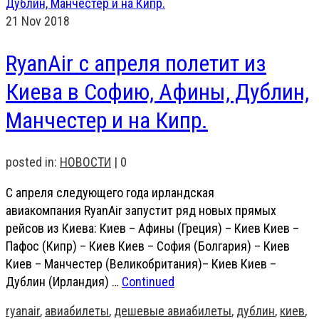
21
Nov 2018
RyanAir с апреля полетит из
Киева в Софию, Афины, Дублин,
Манчестер и на Кипр.
posted in:
НОВОСТИ
|
0
С апреля следующего года ирландская
авиакомпания RyanAir запустит ряд новых прямых
рейсов из Киева: Киев – Афины (Греция) – Киев Киев –
Пафос (Кипр) – Киев Киев – София (Болгария) – Киев
Киев – Манчестер (Великобритания)– Киев Киев –
Дублин (Ирландия) …
Continued
ryanair
,
авиабилеты
,
дешевые авиабилеты
,
дублин
,
киев
,