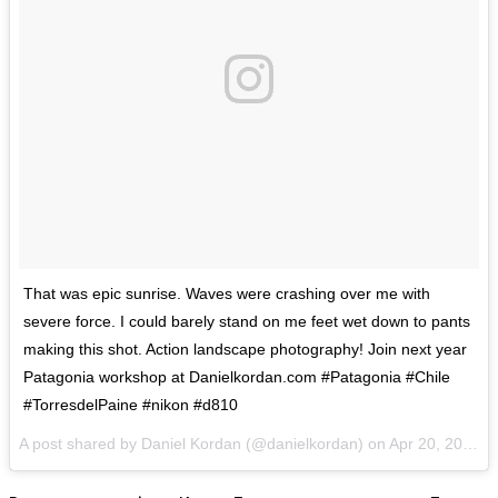
That was epic sunrise. Waves were crashing over me with
severe force. I could barely stand on me feet wet down to pants
making this shot. Action landscape photography! Join next year
Patagonia workshop at Danielkordan.com #Patagonia #Chile
#TorresdelPaine #nikon #d810
A post shared by Daniel Kordan (@danielkordan) on
Apr 20, 2017 at 8:46am PDT