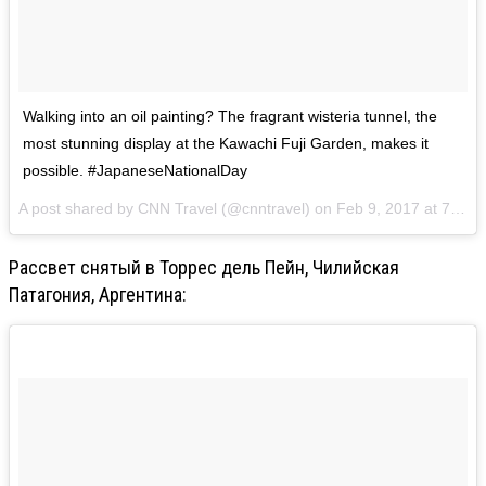
Walking into an oil painting? The fragrant wisteria tunnel, the
most stunning display at the Kawachi Fuji Garden, makes it
possible. #JapaneseNationalDay
A post shared by CNN Travel (@cnntravel) on
Feb 9, 2017 at 7:01pm PST
Рассвет снятый в Торрес дель Пейн, Чилийская
Патагония, Аргентина: