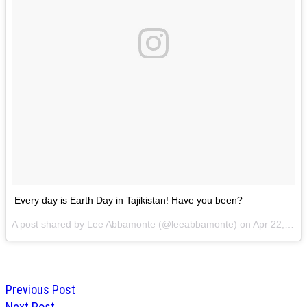
Every day is Earth Day in Tajikistan! Have you been?
A post shared by Lee Abbamonte (@leeabbamonte) on
Apr 22, 2017 at 12:10pm PDT
Previous Post
Next Post