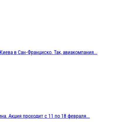
иева в Сан-Франциско. Так, авиакомпания...
на. Акция проходит с 11 по 18 февраля...