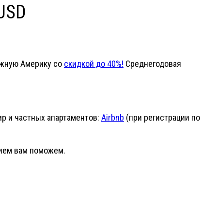
USD
Южную Америку со
скидкой до 40%!
Среднегодовая
р и частных апартаментов:
Airbnb
(при регистрации по
вием вам поможем.