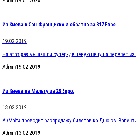
Admin
19.01.2020
Из Киева в Сан-Франциско и обратно за 317 Евро
19.02.2019
На этот раз мы нашли супер-дешевую цену на перелет из К
Admin
19.02.2019
Из Киева на Мальту за 28 Евро.
13.02.2019
AirMalta проводит распродажу билетов ко Дню св. Валенти
Admin
13.02.2019