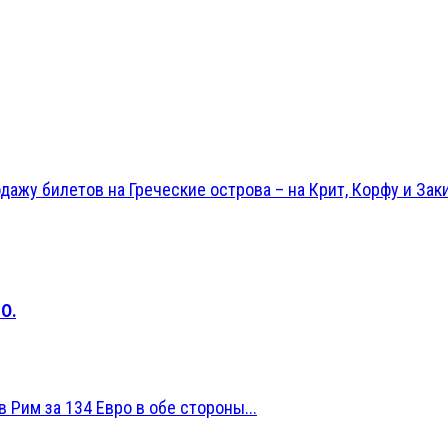
ажу билетов на Греческие острова – на Крит, Корфу и Заки
О.
 Рим за 134 Евро в обе стороны...