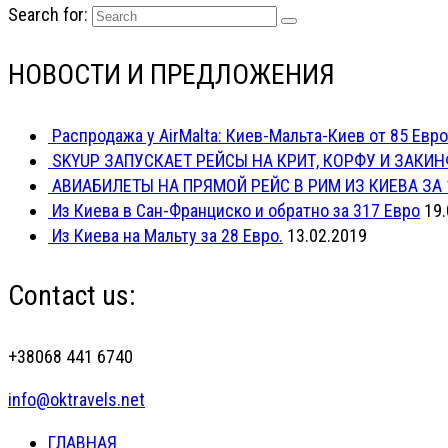
Search for:
НОВОСТИ И ПРЕДЛОЖЕНИЯ
Распродажа у AirMalta: Киев-Мальта-Киев от 85 Евро
SKYUP ЗАПУСКАЕТ РЕЙСЫ НА КРИТ, КОРФУ И ЗАКИН
АВИАБИЛЕТЫ НА ПРЯМОЙ РЕЙС В РИМ ИЗ КИЕВА ЗА 
Из Киева в Сан-Франциско и обратно за 317 Евро
19.
Из Киева на Мальту за 28 Евро.
13.02.2019
Contact us:
+38068 441 6740
info@oktravels.net
ГЛАВНАЯ