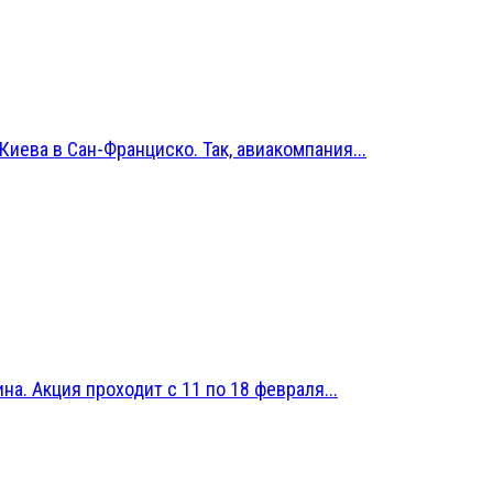
иева в Сан-Франциско. Так, авиакомпания...
на. Акция проходит с 11 по 18 февраля...