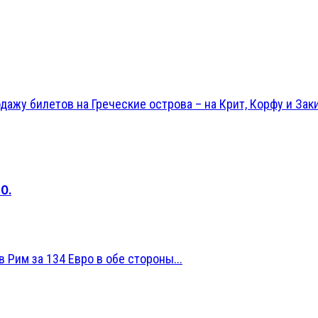
ажу билетов на Греческие острова – на Крит, Корфу и Заки
О.
 Рим за 134 Евро в обе стороны...