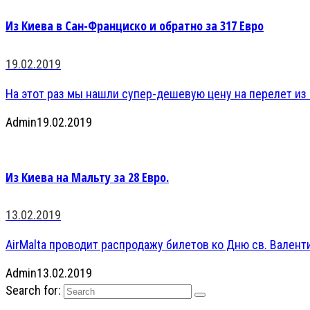
Из Киева в Сан-Франциско и обратно за 317 Евро
19.02.2019
На этот раз мы нашли супер-дешевую цену на перелет из К
Admin
19.02.2019
Из Киева на Мальту за 28 Евро.
13.02.2019
AirMalta проводит распродажу билетов ко Дню св. Валенти
Admin
13.02.2019
Search for: