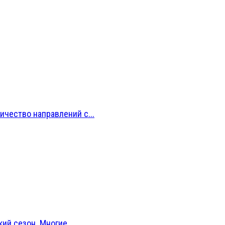
ичество направлений с...
й сезон. Многие...