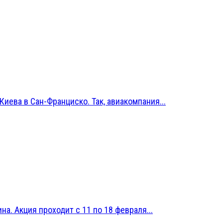
иева в Сан-Франциско. Так, авиакомпания...
на. Акция проходит с 11 по 18 февраля...