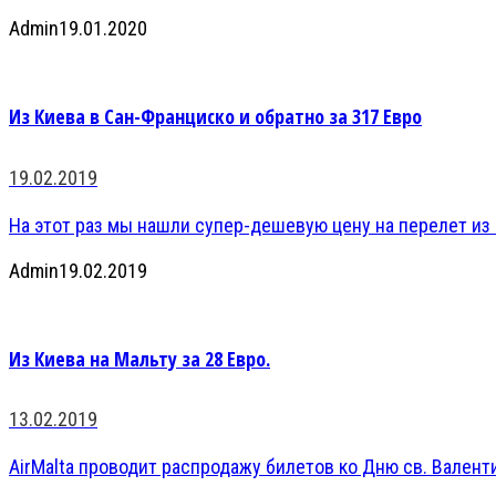
Admin
19.01.2020
Из Киева в Сан-Франциско и обратно за 317 Евро
19.02.2019
На этот раз мы нашли супер-дешевую цену на перелет из К
Admin
19.02.2019
Из Киева на Мальту за 28 Евро.
13.02.2019
AirMalta проводит распродажу билетов ко Дню св. Валенти