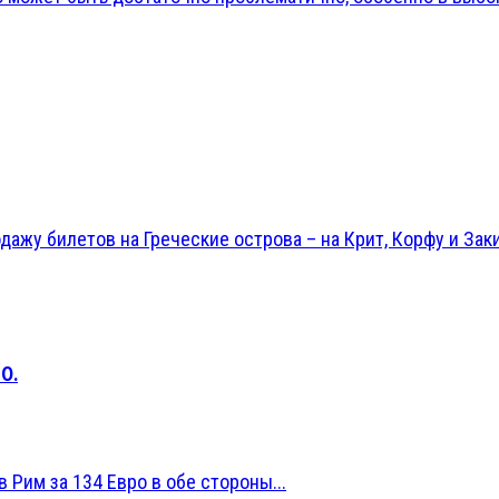
ажу билетов на Греческие острова – на Крит, Корфу и Заки
О.
 Рим за 134 Евро в обе стороны...