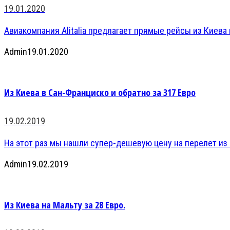
19.01.2020
Авиакомпания Alitalia предлагает прямые рейсы из Киева в
Admin
19.01.2020
Из Киева в Сан-Франциско и обратно за 317 Евро
19.02.2019
На этот раз мы нашли супер-дешевую цену на перелет из К
Admin
19.02.2019
Из Киева на Мальту за 28 Евро.