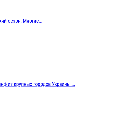
й сезон. Многие...
нф из крупных городов Украины....