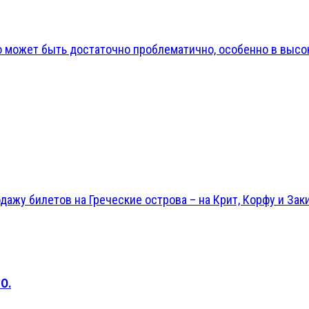
может быть достаточно проблематично, особенно в высоки
ажу билетов на Греческие острова – на Крит, Корфу и Заки
О.